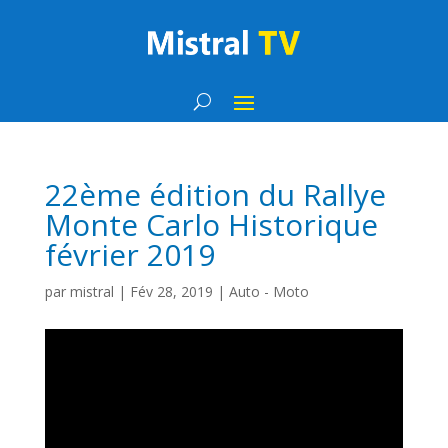
22ème édition du Rallye
Monte Carlo Historique
février 2019
par
mistral
|
Fév 28, 2019
|
Auto - Moto