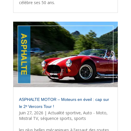
célèbre ses 50 ans.
ASPHALTE MOTOR – Moteurs en éveil : cap sur
le 2ᵉ Vercors Tour !
Juin 27, 2026
|
Actualité sportive
,
Auto - Moto
,
Mistral TV
,
séquence sports
,
sports
les plus belles mécaniques à l’assaut des routes