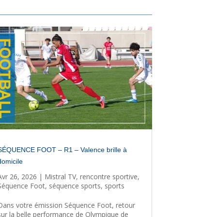
SÉQUENCE FOOT – R1 – Valence brille à
domicile
Avr 26, 2026
|
Mistral TV
,
rencontre sportive
,
Séquence Foot
,
séquence sports
,
sports
Dans votre émission Séquence Foot, retour
sur la belle performance de Olympique de