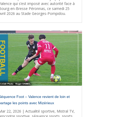
Valence qui s’est imposé avec autorité face à
Bourg-en-Bresse Péronnas, ce samedi 25
avril 2026 au Stade Georges-Pompidou.
Séquence Foot – Valence revient de loin et
partage les points avec Mizérieux
Mar 22, 2026
|
Actualité sportive
,
Mistral TV
,
rencontre sportive
,
séquence sports
,
sports