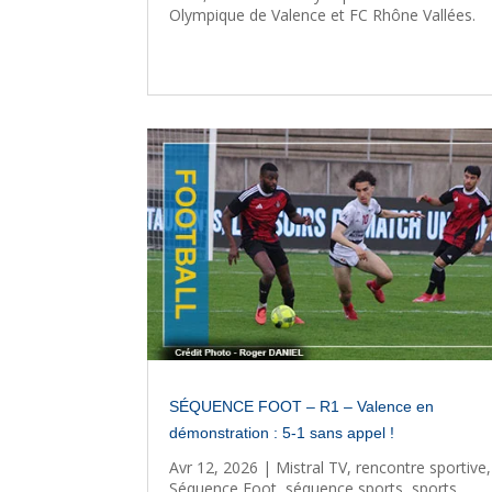
Olympique de Valence et FC Rhône Vallées.
SÉQUENCE FOOT – R1 – Valence en
démonstration : 5-1 sans appel !
Avr 12, 2026
|
Mistral TV
,
rencontre sportive
,
Séquence Foot
,
séquence sports
,
sports