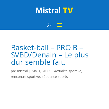
Basket-ball – PRO B –
SVBD/Denain – Le plus
dur semble fait.
par
mistral
|
Mai 4, 2022
|
Actualité sportive
,
rencontre sportive
,
séquence sports