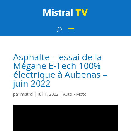
Asphalte – essai de la
Mégane E-Tech 100%
électrique à Aubenas –
juin 2022
par
mistral
|
Juil 1, 2022
|
Auto - Moto