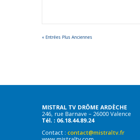
« Entrées Plus Anciennes
MISTRAL TV DRÔME ARDÈCHE
246, rue Barnave – 26000 Valence
Tél. : 06.18.44.89.24
Contact :
contact@mistraltv.fr
www.mistraltv.com