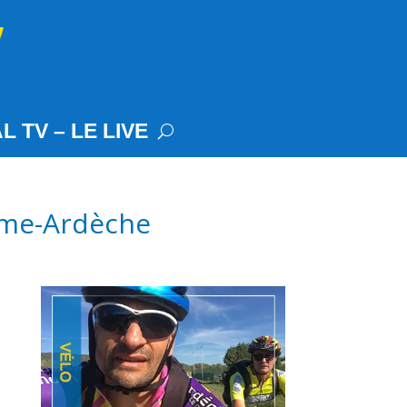
L TV – LE LIVE
rôme-Ardèche