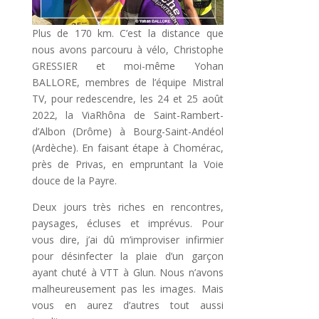
Plus de 170 km. C’est la distance que
nous avons parcouru à vélo, Christophe
GRESSIER et moi-même Yohan
BALLORE, membres de l’équipe Mistral
TV, pour redescendre, les 24 et 25 août
2022, la ViaRhôna de Saint-Rambert-
d’Albon (Drôme) à Bourg-Saint-Andéol
(Ardèche). En faisant étape à Chomérac,
près de Privas, en empruntant la Voie
douce de la Payre.
Deux jours très riches en rencontres,
paysages, écluses et imprévus. Pour
vous dire, j’ai dû m’improviser infirmier
pour désinfecter la plaie d’un garçon
ayant chuté à VTT à Glun. Nous n’avons
malheureusement pas les images. Mais
vous en aurez d’autres tout aussi