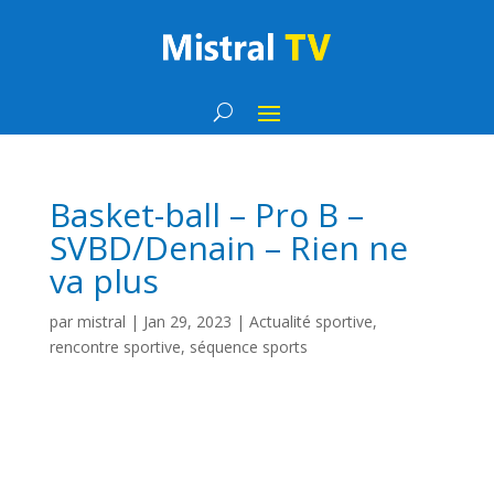
Basket-ball – Pro B –
SVBD/Denain – Rien ne
va plus
par
mistral
|
Jan 29, 2023
|
Actualité sportive
,
rencontre sportive
,
séquence sports