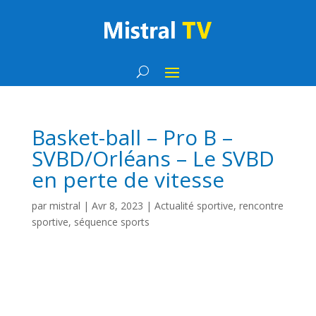
Basket-ball – Pro B –
SVBD/Orléans – Le SVBD
en perte de vitesse
par
mistral
|
Avr 8, 2023
|
Actualité sportive
,
rencontre
sportive
,
séquence sports