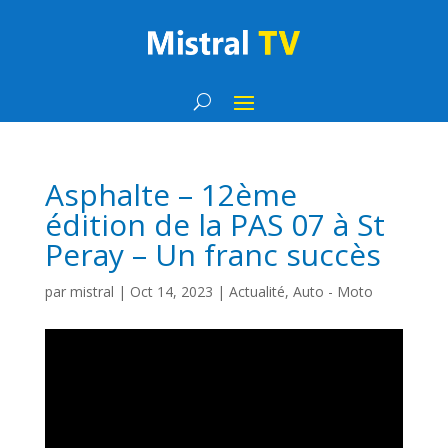
Asphalte – 12ème
édition de la PAS 07 à St
Peray – Un franc succès
par
mistral
|
Oct 14, 2023
|
Actualité
,
Auto - Moto