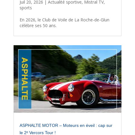
Juil 20, 2026
|
Actualité sportive
,
Mistral TV
,
sports
En 2026, le Club de Voile de La Roche-de-Glun
célèbre ses 50 ans.
ASPHALTE MOTOR – Moteurs en éveil : cap sur
le 2ᵉ Vercors Tour !