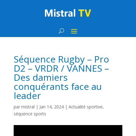
Séquence Rugby – Pro
D2 – VRDR / VANNES –
Des damiers
conquérants face au
leader
par
mistral
|
Jan 14, 2024
|
Actualité sportive
,
séquence sports