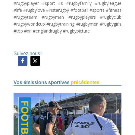
#rugbyplayer #sport #s #rugbyfamily #rugbyleague
#life #rugbylove #instarugby #football #sports #fitness
#rugbyteam #rugbyman #rugbyplayers #rugbyclub
#rugbyworldcup #rugbytraining #rugbymen #rugbygirls
#top #nrl #englandrugby #rugbypicture
Suivez nous !
Vos émissions sportives
précédentes