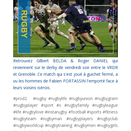
Retrouvez Gilbert BELDA & Roger DANIEL qui
reviennent sur le derby de vendredi soir entre le VRDR
et Grenoble. Ce match qui s'est joué à guichet fermé, a
vu les hommes de Fabien FORTASSIN l'emporté face à
leurs voisins isérois.
#prod2
#rugby #rugbylife #rugbyunion #rugbygram
#rugbyplayer #sport #s #rugbyfamily #rugbyleague
#life #rugbylove #instarugby #football #sports #fitness
#rugbyteam #rugbyman #rugbyplayers #rugbyclub
#rugbyworldcup #rugbytraining #rugbymen #rugbygirls