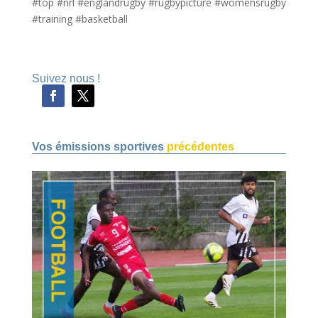
#top #nrl #englandrugby #rugbypicture #womensrugby
#training #basketball
Suivez nous !
Vos émissions sportives
précédentes