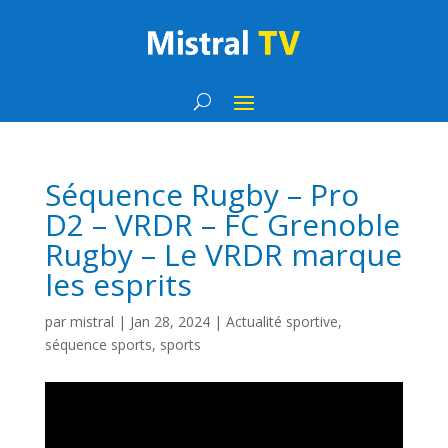
Séquence Rugby – Pro
D2 – VRDR – FC Grenoble
Rugby – Le VRDR marque
les esprits
par
mistral
|
Jan 28, 2024
|
Actualité sportive
,
séquence sports
,
sports