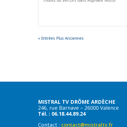
routes du Vercors dans Asphalte Motor
« Entrées Plus Anciennes
MISTRAL TV DRÔME ARDÈCHE
246, rue Barnave – 26000 Valence
Tél. : 06.18.44.89.24
Contact :
contact@mistraltv.fr