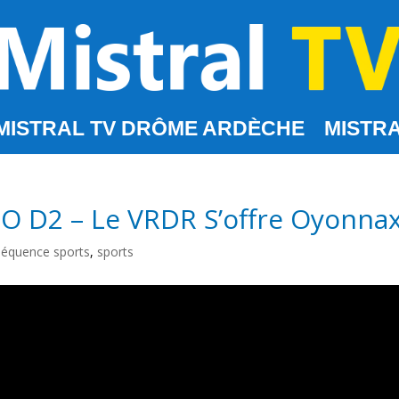
MISTRAL TV DRÔME ARDÈCHE
MISTRA
 D2 – Le VRDR S’offre Oyonnax
séquence sports
,
sports