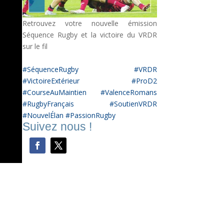
Retrouvez votre nouvelle émission
Séquence Rugby et la victoire du VRDR
sur le fil
#SéquenceRugby #VRDR
#VictoireExtérieur #ProD2
#CourseAuMaintien #ValenceRomans
#RugbyFrançais #SoutienVRDR
#NouvelÉlan #PassionRugby
Suivez nous !