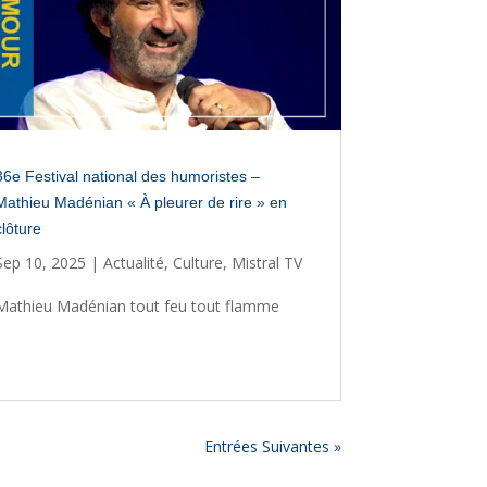
36e Festival national des humoristes –
Mathieu Madénian « À pleurer de rire » en
clôture
Sep 10, 2025
|
Actualité
,
Culture
,
Mistral TV
Mathieu Madénian tout feu tout flamme
Entrées Suivantes »