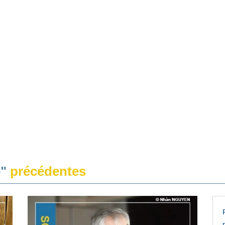
e"
précédentes