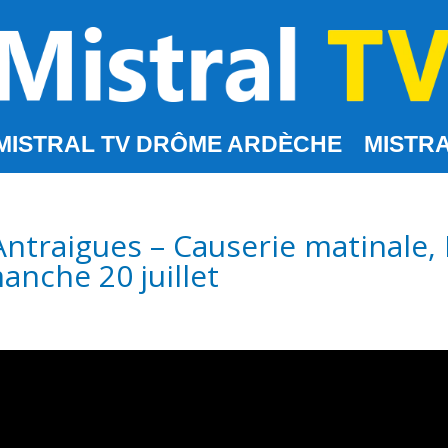
MISTRAL TV DRÔME ARDÈCHE
MISTRA
’Antraigues – Causerie matinale
anche 20 juillet