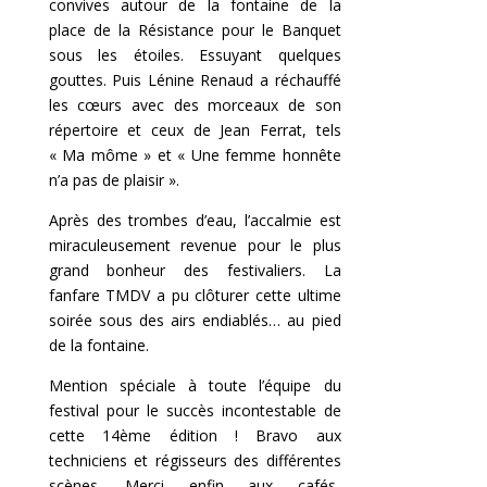
convives autour de la fontaine de la
place de la Résistance pour le Banquet
sous les étoiles. Essuyant quelques
gouttes. Puis Lénine Renaud a réchauffé
les cœurs avec des morceaux de son
répertoire et ceux de Jean Ferrat, tels
« Ma môme » et « Une femme honnête
n’a pas de plaisir ».
Après des trombes d’eau, l’accalmie est
miraculeusement revenue pour le plus
grand bonheur des festivaliers. La
fanfare TMDV a pu clôturer cette ultime
soirée sous des airs endiablés… au pied
de la fontaine.
Mention spéciale à toute l’équipe du
festival pour le succès incontestable de
cette 14ème édition ! Bravo aux
techniciens et régisseurs des différentes
scènes. Merci enfin aux cafés-