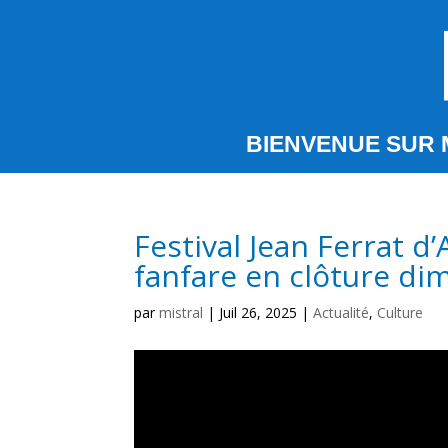
BIENVENUE SUR 
Festival Jean Ferrat d
fanfare en clôture dim
par
mistral
|
Juil 26, 2025
|
Actualité
,
Culture