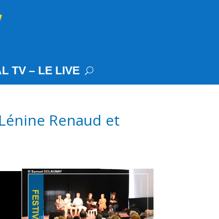
L TV – LE LIVE
, Lénine Renaud et