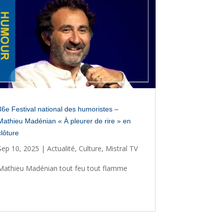
36e Festival national des humoristes –
Mathieu Madénian « À pleurer de rire » en
clôture
Sep 10, 2025
|
Actualité
,
Culture
,
Mistral TV
Mathieu Madénian tout feu tout flamme