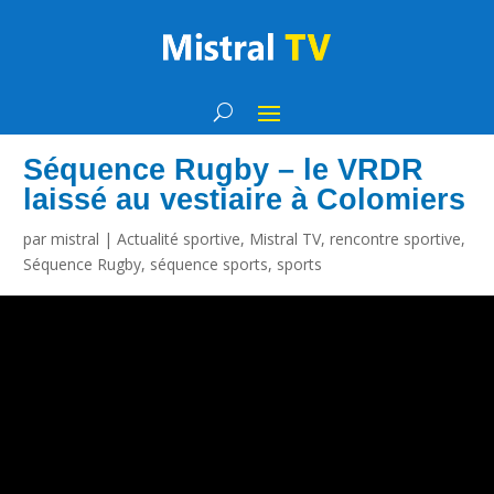
Séquence Rugby – le VRDR
laissé au vestiaire à Colomiers
par
mistral
|
Actualité sportive
,
Mistral TV
,
rencontre sportive
,
Séquence Rugby
,
séquence sports
,
sports