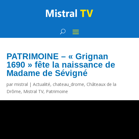
PATRIMOINE – « Grignan
1690 » fête la naissance de
Madame de Sévigné
par
mistral
|
Actualité
,
chateau_drome
,
Châteaux de la
Drôme
,
Mistral TV
,
Patrimoine