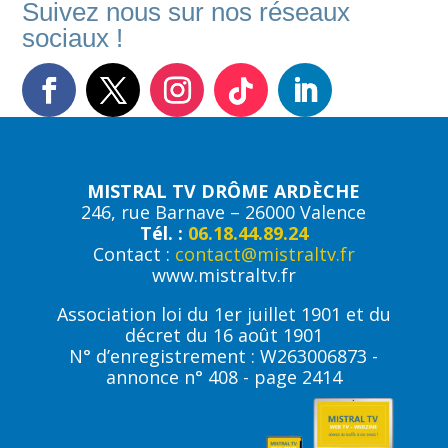
Suivez nous sur nos réseaux
sociaux !
MISTRAL TV DRÔME ARDÈCHE
246, rue Barnave – 26000 Valence
Tél. :
06.18.44.89.24
Contact :
contact@mistraltv.fr
www.mistraltv.fr
Association loi du 1er juillet 1901 et du
décret du 16 août 1901
N° d’enregistrement : W263006873 -
annonce n° 408 - page 2414