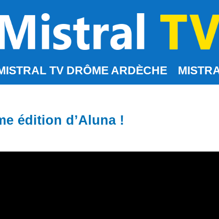
MISTRAL TV DRÔME ARDÈCHE
MISTRA
me édition d’Aluna !