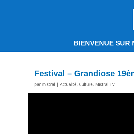
BIENVENUE SUR 
Festival – Grandiose 19è
par
mistral
|
Actualité
,
Culture
,
Mistral TV