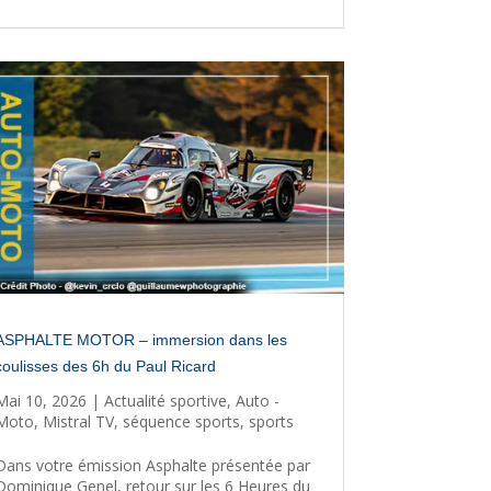
ASPHALTE MOTOR – immersion dans les
coulisses des 6h du Paul Ricard
Mai 10, 2026
|
Actualité sportive
,
Auto -
Moto
,
Mistral TV
,
séquence sports
,
sports
Dans votre émission Asphalte présentée par
Dominique Genel, retour sur les 6 Heures du