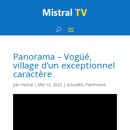
Panorama – Vogüé,
village d’un exceptionnel
caractère
par
mistral
|
Mai 12, 2022
|
Actualité
,
Patrimoine