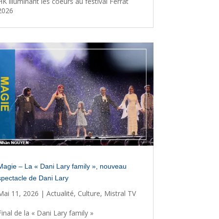
HK illuminant les coeurs au festival Ferrat
2026
Magie – La « Dani Lary family », nouveau
spectacle de Dani Lary
Mai 11, 2026
|
Actualité
,
Culture
,
Mistral TV
Final de la « Dani Lary family »