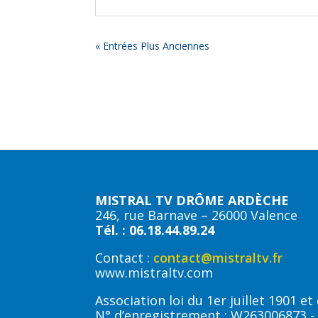
« Entrées Plus Anciennes
MISTRAL TV DRÔME ARDÈCHE
246, rue Barnave – 26000 Valence
Tél. : 06.18.44.89.24
Contact :
contact@mistraltv.fr
www.mistraltv.com
Association loi du 1er juillet 1901 e
N° d’enregistrement : W263006873 -