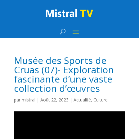
Musée des Sports de
Cruas (07)- Exploration
fascinante d’une vaste
collection d’œuvres
par
mistral
|
Août 22, 2023
|
Actualité
,
Culture