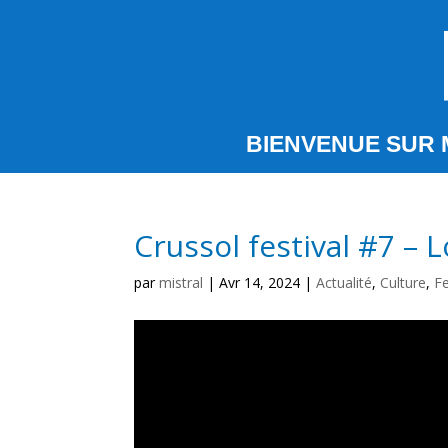
BIENVENUE SUR 
Crussol festival #7 – L
par
mistral
|
Avr 14, 2024
|
Actualité
,
Culture
,
Fe