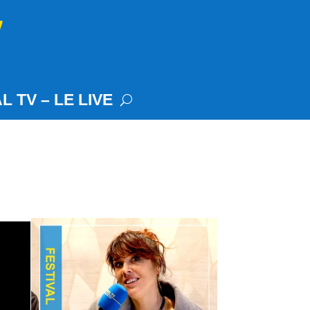
L TV – LE LIVE
e