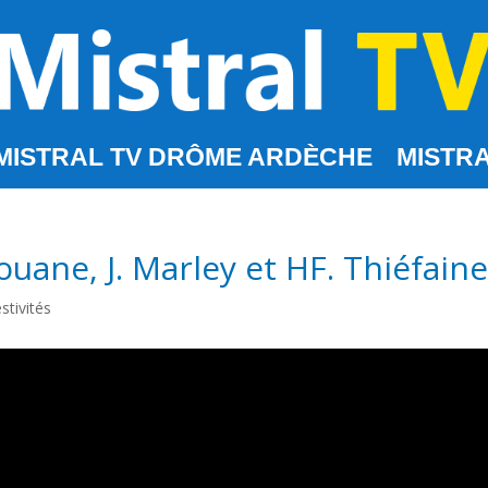
MISTRAL TV DRÔME ARDÈCHE
MISTRA
ouane, J. Marley et HF. Thiéfain
stivités