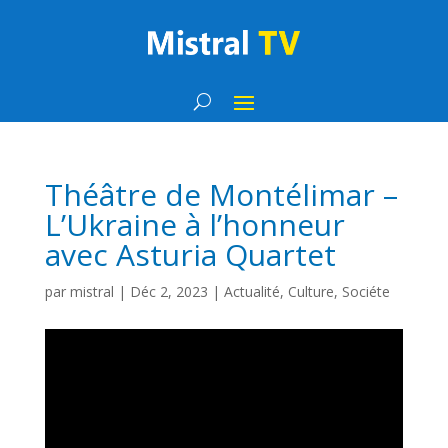
Théâtre de Montélimar –
L’Ukraine à l’honneur
avec Asturia Quartet
par
mistral
|
Déc 2, 2023
|
Actualité
,
Culture
,
Sociéte