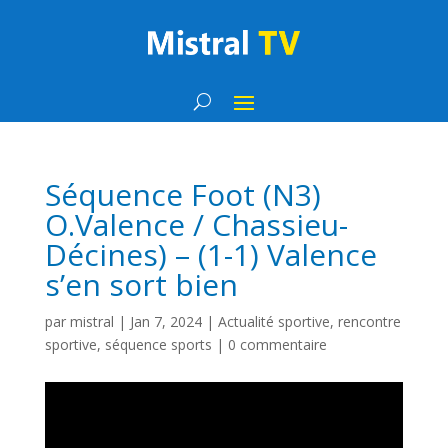
Séquence Foot (N3)
O.Valence / Chassieu-
Décines) – (1-1) Valence
s’en sort bien
par
mistral
|
Jan 7, 2024
|
Actualité sportive
,
rencontre
sportive
,
séquence sports
|
0 commentaire