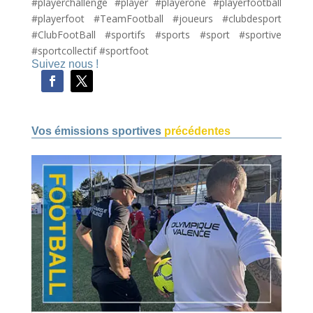
#playerchallenge #player #playerone #playerfootball
#playerfoot #TeamFootball #joueurs #clubdesport
#ClubFootBall #sportifs #sports #sport #sportive
#sportcollectif #sportfoot
Suivez nous !
Vos émissions sportives
précédentes