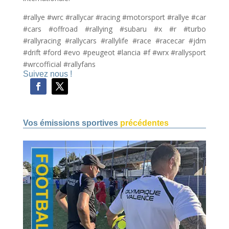
#rallye #wrc #rallycar #racing #motorsport #rallye #car
#cars #offroad #rallying #subaru #x #r #turbo
#rallyracing #rallycars #rallylife #race #racecar #jdm
#drift #ford #evo #peugeot #lancia #f #wrx #rallysport
#wrcofficial #rallyfans
Suivez nous !
Vos émissions sportives
précédentes