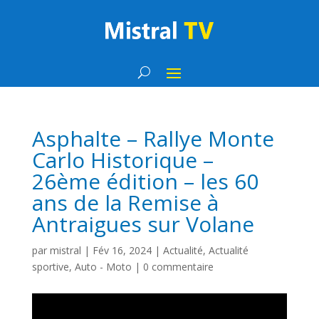
Asphalte – Rallye Monte
Carlo Historique –
26ème édition – les 60
ans de la Remise à
Antraigues sur Volane
par
mistral
|
Fév 16, 2024
|
Actualité
,
Actualité
sportive
,
Auto - Moto
|
0 commentaire