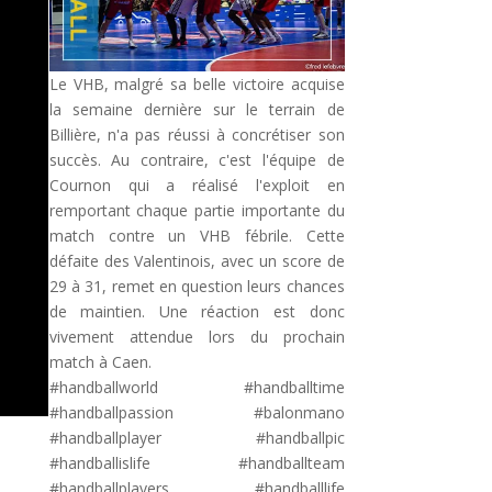
Le VHB, malgré sa belle victoire acquise
la semaine dernière sur le terrain de
Billière, n'a pas réussi à concrétiser son
succès. Au contraire, c'est l'équipe de
Cournon qui a réalisé l'exploit en
remportant chaque partie importante du
match contre un VHB fébrile. Cette
défaite des Valentinois, avec un score de
29 à 31, remet en question leurs chances
de maintien. Une réaction est donc
vivement attendue lors du prochain
match à Caen.
#handballworld #handballtime
#handballpassion #balonmano
#handballplayer #handballpic
#handballislife #handballteam
#handballplayers #handballlife