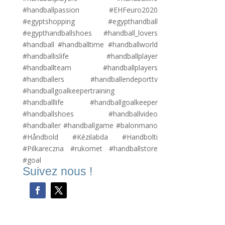
#handballpassion #EHFeuro2020
#egyptshopping #egypthandball
#egypthandballshoes #handball_lovers
#handball #handballtime #handballworld
#handballislife #handballplayer
#handballteam #handballplayers
#handballers #handballendeporttv
#handballgoalkeepertraining
#handballlife #handballgoalkeeper
#handballshoes #handballvideo
#handballer #handballgame #balonmano
#Håndbold #Kézilabda #Handbolti
#Pilkareczna #rukomet #handballstore
#goal
Suivez nous !