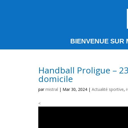
BIENVENUE SUR 
Handball Proligue – 2
domicile
par
mistral
|
Mar 30, 2024
|
Actualité sportive
,
<