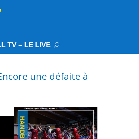
L TV – LE LIVE
ncore une défaite à