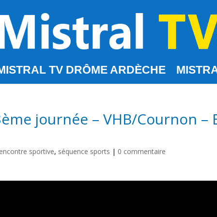
MISTRAL TV DRÔME ARDÈCHE
MISTRA
3ème journée – VHB/Cournon – E
rencontre sportive
,
séquence sports
|
0 commentaire