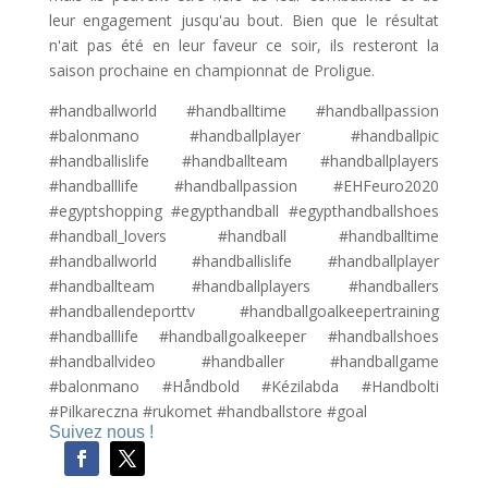
leur engagement jusqu'au bout. Bien que le résultat
n'ait pas été en leur faveur ce soir, ils resteront la
saison prochaine en championnat de Proligue.
#handballworld #handballtime #handballpassion
#balonmano #handballplayer #handballpic
#handballislife #handballteam #handballplayers
#handballlife #handballpassion #EHFeuro2020
#egyptshopping #egypthandball #egypthandballshoes
#handball_lovers #handball #handballtime
#handballworld #handballislife #handballplayer
#handballteam #handballplayers #handballers
#handballendeporttv #handballgoalkeepertraining
#handballlife #handballgoalkeeper #handballshoes
#handballvideo #handballer #handballgame
#balonmano #Håndbold #Kézilabda #Handbolti
#Pilkareczna #rukomet #handballstore #goal
Suivez nous !