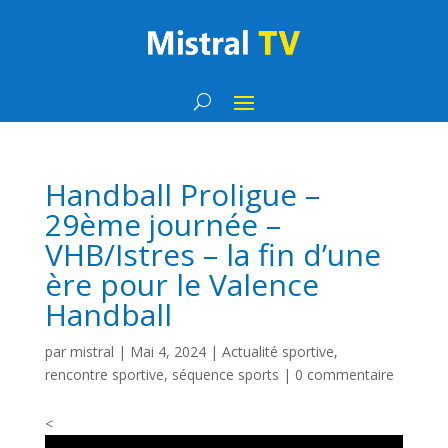
Handball Proligue –
29ème journée –
VHB/Istres – la fin d’une
ère pour le Valence
Handball
par
mistral
|
Mai 4, 2024
|
Actualité sportive
,
rencontre sportive
,
séquence sports
|
0 commentaire
<