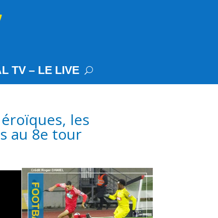
L TV – LE LIVE
éroïques, les
s au 8e tour