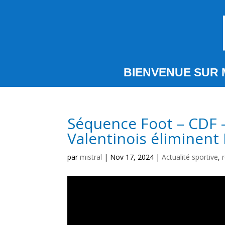
BIENVENUE SUR 
Séquence Foot – CDF –
Valentinois éliminent
par
mistral
|
Nov 17, 2024
|
Actualité sportive
,