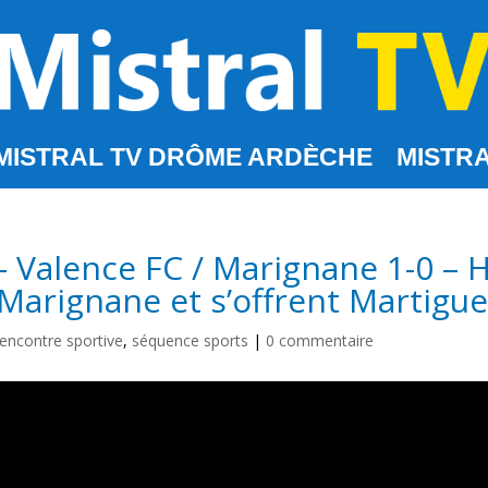
MISTRAL TV DRÔME ARDÈCHE
MISTRA
 Valence FC / Marignane 1-0 – H
 Marignane et s’offrent Martigue
rencontre sportive
,
séquence sports
|
0 commentaire