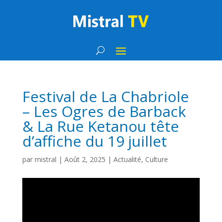
Festival de La Chabriole
– Les Ogres de Barback
& La Rue Ketanou tête
d’affiche du 19 juillet
par
mistral
|
Août 2, 2025
|
Actualité
,
Culture