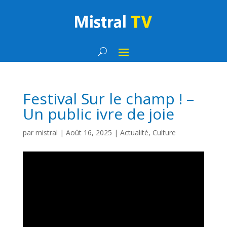
Festival Sur le champ ! –
Un public ivre de joie
par
mistral
|
Août 16, 2025
|
Actualité
,
Culture