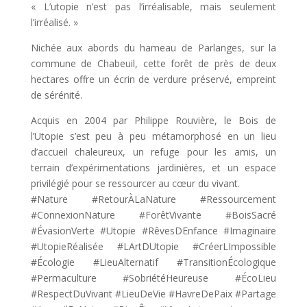
« L’utopie n’est pas l’irréalisable, mais seulement
l’irréalisé. »
Nichée aux abords du hameau de Parlanges, sur la
commune de Chabeuil, cette forêt de près de deux
hectares offre un écrin de verdure préservé, empreint
de sérénité.
Acquis en 2004 par Philippe Rouvière, le Bois de
l’Utopie s’est peu à peu métamorphosé en un lieu
d’accueil chaleureux, un refuge pour les amis, un
terrain d’expérimentations jardinières, et un espace
privilégié pour se ressourcer au cœur du vivant.
#Nature #RetourÀLaNature #Ressourcement
#ConnexionNature #ForêtVivante #BoisSacré
#ÉvasionVerte #Utopie #RêvesDEnfance #Imaginaire
#UtopieRéalisée #LArtDUtopie #CréerLImpossible
#Écologie #LieuAlternatif #TransitionÉcologique
#Permaculture #SobriétéHeureuse #ÉcoLieu
#RespectDuVivant #LieuDeVie #HavreDePaix #Partage