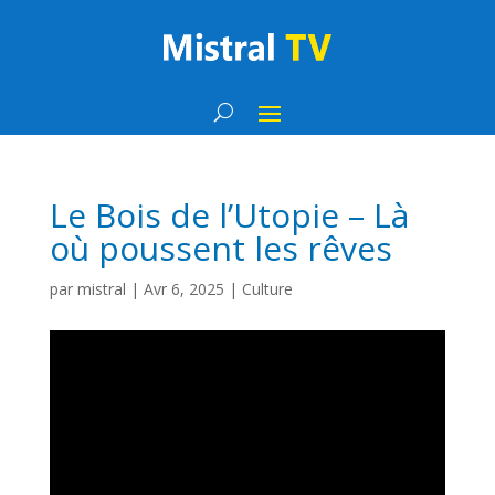
Le Bois de l’Utopie – Là
où poussent les rêves
par
mistral
|
Avr 6, 2025
|
Culture